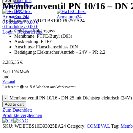
Über uns
Suchen
Membranventil PN 10/16 – DN 25
Aktuelles
Menü
FAQ
Kontakt
Artikelnummer:
WDETBS10D93025EA24
0
Produkte
/
0,00
€
0
Produkte
/
0,00
€
Gehäuse: Sphäroguss
Login / Registrierung
Membrane: PTFE/Butyl (D93)
Auskleidung: ETFE
Anschluss: Flanschanschluss DIN
Betätigung: Elektrischer Antrieb – 24V – PR 2,2
2.285,35
€
Zzgl. 19% MwSt.
und
Versand
Lieferzeit: 🟠 ca. 5-6 Wochen aus Werksvorrat
Membranventil PN 10/16 - DN 25 mit Dichtsteg elektrisch (24V) 
Add to cart
Zum Datenblatt
Produkte vergleichen
SKU:
WDETBS10D93025EA24
Category:
COMEVAL
Tag:
Membr