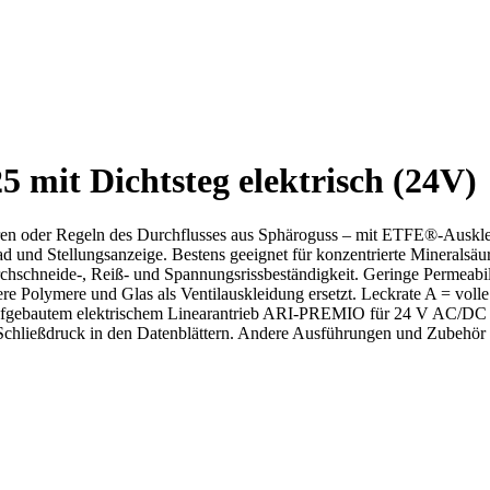
 mit Dichtsteg elektrisch (24V)
n oder Regeln des Durchflusses aus Sphäroguss – mit ETFE®-Auskle
d und Stellungsanzeige. Bestens geeignet für konzentrierte Mineralsäur
chschneide-, Reiß- und Spannungsrissbeständigkeit. Geringe Permeabil
e Polymere und Glas als Ventilauskleidung ersetzt. Leckrate A = voll
ufgebautem elektrischem Linearantrieb ARI-PREMIO für 24 V AC/DC 
chließdruck in den Datenblättern. Andere Ausführungen und Zubehör 