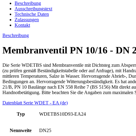
Beschreibung
Ausschreibungstext
Technische Daten
Zulassungen
Kontakt
Beschreibung
Membranventil PN 10/16 - DN 25
Die Serie WDETBS sind Membranventile mit Dichtsteg zum Absperre
(zu prüfen gemäß Beständigkeitstabelle oder auf Anfrage), mit Handra
mittleren Temperaturen, Salze in Wasser. Hervorragende Abrieb-, Dur
Bedingungen an. Hervorragende Witterungsbeständigkeit. Es hat ander
21/B, PN 10 Baulänge nach EN 558 Reihe 7 (BS 5156) Mit direkt a
Handnotbetätigung. Bitte beachten Sie die Angaben zum maximalen S
Datenblatt Serie WDET - EA (de)
Typ
WDETBS10D93-EA24
Nennweite
DN25