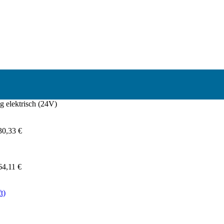
 elektrisch (24V)
30,33
€
64,11
€
t)