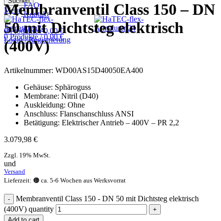
Suchen
Membranventil Class 150 – DN
FAQ
Menü
Kontakt
50 mit Dichtsteg elektrisch
0
Produkte
/
0,00
€
0
Produkte
/
0,00
€
Login / Registrierung
(400V)
Artikelnummer:
WD00AS15D40050EA400
Gehäuse: Sphäroguss
Membrane: Nitril (D40)
Auskleidung: Ohne
Anschluss: Flanschanschluss ANSI
Betätigung: Elektrischer Antrieb – 400V – PR 2,2
3.079,98
€
Zzgl. 19% MwSt.
und
Versand
Lieferzeit: 🟠 ca. 5-6 Wochen aus Werksvorrat
Membranventil Class 150 - DN 50 mit Dichtsteg elektrisch
(400V) quantity
Add to cart