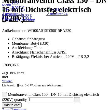
Membranventil Class 150 – DN
Suchen
FAQ
Menü
Kontakt
15 mit Dichtsteg elektrisch
0
Produkte
/
0,00
€
(220V)
0
Produkte
/
0,00
€
Login / Registrierung
Artikelnummer:
WD00AS15D30015EA220
Gehäuse: Sphäroguss
Membrane: Butyl (D30)
Auskleidung: Ohne
Anschluss: Flanschanschluss ANSI
Betätigung: Elektrischer Antrieb – 220V – PR 2,2
1.808,06
€
Zzgl. 19% MwSt.
und
Versand
Lieferzeit: 🟠 ca. 5-6 Wochen aus Werksvorrat
Membranventil Class 150 - DN 15 mit Dichtsteg elektrisch
(220V) quantity
Add to cart
Zum Datenblatt