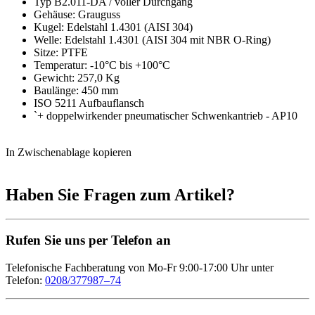
Typ B2.011-DA / voller Durchgang
Gehäuse: Grauguss
Kugel: Edelstahl 1.4301 (AISI 304)
Welle: Edelstahl 1.4301 (AISI 304 mit NBR O-Ring)
Sitze: PTFE
Temperatur: -10°C bis +100°C
Gewicht: 257,0 Kg
Baulänge: 450 mm
ISO 5211 Aufbauflansch
`+ doppelwirkender pneumatischer Schwenkantrieb - AP10
In Zwischenablage kopieren
Haben Sie Fragen zum Artikel?
Rufen Sie uns per Telefon an
Telefonische Fachberatung von Mo-Fr 9:00-17:00 Uhr unter
Telefon:
0208/377987–74