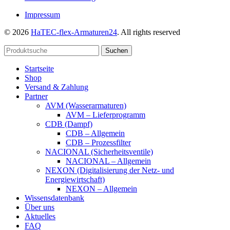
Impressum
© 2026
HaTEC-flex-Armaturen24
. All rights reserved
Suchen
Startseite
Shop
Versand & Zahlung
Partner
AVM (Wasserarmaturen)
AVM – Lieferprogramm
CDB (Dampf)
CDB – Allgemein
CDB – Prozessfilter
NACIONAL (Sicherheitsventile)
NACIONAL – Allgemein
NEXON (Digitalisierung der Netz- und
Energiewirtschaft)
NEXON – Allgemein
Wissensdatenbank
Über uns
Aktuelles
FAQ