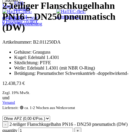
Suchen
2-teiliger Flanschkugelhahn
FAQ
Menü
Kontakt
PN16 – DN250 pneumatisch
0
Produkte
/
0,00
€
0
Produkte
/
0,00
€
Login / Registrierung
(DW)
Artikelnummer:
B2.011250DA
Gehäuse: Grauguss
Kugel: Edelstahl 1.4301
Sitzdichtung: PTFE
Welle: Edelstahl 1.4301 (mit NBR O-Ring)
Betätigung: Pneumatischer Schwenkantrieb -doppeltwirkend-
12.438,73
€
Zzgl. 19% MwSt.
und
Versand
Lieferzeit: 🟢 ca. 1-2 Wochen aus Werksvorrat
2-teiliger Flanschkugelhahn PN16 - DN250 pneumatisch (DW)
quantity