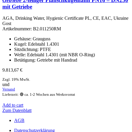
Getriebe
2-teiliger Flanschkugelhahn PN16 – DN250
mit Getriebe
AGA, Drinking Water, Hygienic Certificate PL, CE, EAC, Ukraine
Gost
Artikelnummer:
B2.011250RM
Gehäuse: Grauguss
Kugel: Edelstahl 1.4301
Sitzdichtung: PTFE
Welle: Edelstahl 1.4301 (mit NBR O-Ring)
Betätigung: Getriebe mit Handrad
9.813,67
€
Zzgl. 19% MwSt.
und
Versand
Lieferzeit: 🟢 ca. 1-2 Wochen aus Werksvorrat
Add to cart
Zum Datenblatt
AGB
Datenschutzerklärung